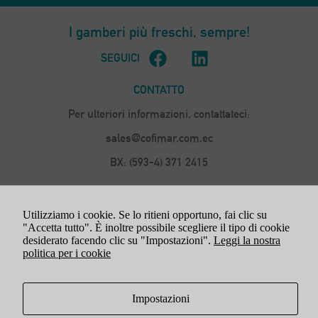
per il corretto
funzionamento
I gamberi più freschi,
sempre!
del sito web.
SEGUICI
Statistiche
CONTATTO
Per
consentirci
Per ulteriori informazioni, contattateci:
di
migliorare
sales@cofimar.com.ec
la
funzionalità
BX: (593-4) 371 2415
e la
struttura
del sito
LAVORARE CON NOI
web, in
Utilizziamo i cookie. Se lo ritieni opportuno, fai clic su
base
"Accetta tutto". È inoltre possibile scegliere il tipo di cookie
POSIZIONE
all'utilizzo
desiderato facendo clic su "Impostazioni".
Leggi la nostra
del sito
politica per i cookie
Km 10,5 Via Daule, Parco Industriale Inmaconsa, Via
web stesso.
Eucalipto tra Cedros e Teca. Guayaquil - Ecuador
CIRCA
Impostazioni
Esperienza