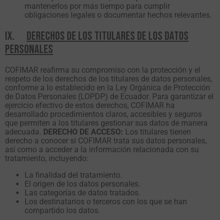
de la web, en
mantenerlos por más tiempo para cumplir
base a cómo
obligaciones legales o documentar hechos relevantes.
se usa la
web.
IX.
DERECHOS DE LOS TITULARES DE LOS DATOS
PERSONALES
Experiencia
Para que
COFIMAR reafirma su compromiso con la protección y el
nuestra web
respeto de los derechos de los titulares de datos personales,
funcione lo
conforme a lo establecido en la Ley Orgánica de Protección
mejor posible
de Datos Personales (LOPDP) de Ecuador. Para garantizar el
durante tu
ejercicio efectivo de estos derechos, COFIMAR ha
visita. Si
desarrollado procedimientos claros, accesibles y seguros
rechaza estas
que permiten a los titulares gestionar sus datos de manera
cookies,
adecuada.
DERECHO DE ACCESO:
Los titulares tienen
algunas
derecho a conocer si COFIMAR trata sus datos personales,
funcionalidades
así como a acceder a la información relacionada con su
desaparecerán
tratamiento, incluyendo:
de la web.
La finalidad del tratamiento.
El origen de los datos personales.
Las categorías de datos tratados.
Marketing
Los destinatarios o terceros con los que se han
Al compartir
compartido los datos.
tus intereses y