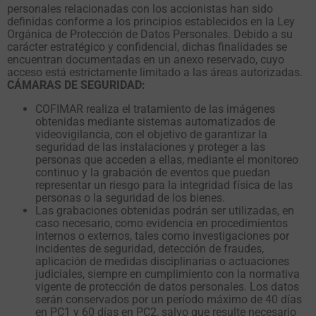
personales relacionadas con los accionistas han sido
definidas conforme a los principios establecidos en la Ley
Orgánica de Protección de Datos Personales. Debido a su
carácter estratégico y confidencial, dichas finalidades se
encuentran documentadas en un anexo reservado, cuyo
acceso está estrictamente limitado a las áreas autorizadas.
Necesarias
CÁMARAS DE SEGURIDAD:
Estas
cookies no
COFIMAR realiza el tratamiento de las imágenes
son
obtenidas mediante sistemas automatizados de
opcionales.
videovigilancia, con el objetivo de garantizar la
Son
seguridad de las instalaciones y proteger a las
necesarias
personas que acceden a ellas, mediante el monitoreo
para que
continuo y la grabación de eventos que puedan
funcione la
representar un riesgo para la integridad física de las
web.
personas o la seguridad de los bienes.
Las grabaciones obtenidas podrán ser utilizadas, en
caso necesario, como evidencia en procedimientos
internos o externos, tales como investigaciones por
Estadísticas
incidentes de seguridad, detección de fraudes,
Para que
aplicación de medidas disciplinarias o actuaciones
podamos
judiciales, siempre en cumplimiento con la normativa
mejorar la
vigente de protección de datos personales. Los datos
funcionalidad
serán conservados por un período máximo de 40 días
y estructura
en PC1 y 60 días en PC2, salvo que resulte necesario