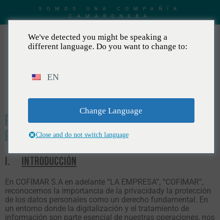
SOMOS UNA COMPAÑÍA
CAMARONERA
We've detected you might be speaking a
different language. Do you want to change to:
EN
ES
Change Language
Política de protección de datos
personales
Close and do not switch language
I.
INTRODUCCIÓN
En COFIMAR S.A en adelante “LA EMPRESA”, “COFIMAR”,
reconocemos la importancia de la privacidady la protección
de los datos personales como un derecho fundamental. En
un entorno donde la digitalización y el tratamiento de
información son parte esencial de nuestras operaciones, nos