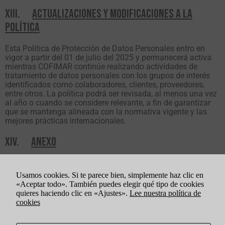
XIII.
ACTUALIZACIONES Y MODIFICACIONES A LA
POLÍTICA
Esta Política de Protección de Datos Personales entro en
vigor a partir del 01 de julio del 2025 y permanecerá activa
mientras COFIMAR continúe realizando actividades de
tratamiento de datos personales con los grupos de interés
identificados como colaboradores, clientes, proveedores,
entre otros. La política podrá ser revisada, al menos una vez
al año o cuando se considere relevante, a fin de garantizar
que se mantenga alineada con la normativa vigente y las
mejores prácticas internacionales.
XIV.
ANEXO
Anexo I – Política de Protección de DP – Finalidades
Accionistas
Usamos cookies. Si te parece bien, simplemente haz clic en
«Aceptar todo». También puedes elegir qué tipo de cookies
quieres haciendo clic en «Ajustes».
Lee nuestra política de
cookies