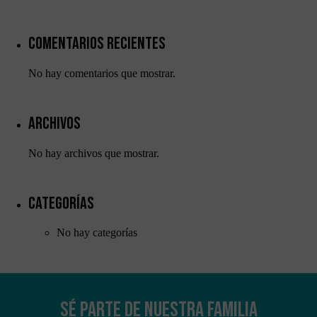
Comentarios recientes
No hay comentarios que mostrar.
Archivos
Necesarias
Estas
No hay archivos que mostrar.
cookies no
son
opcionales.
Categorías
Son
necesarias
para que
No hay categorías
funcione la
web.
Estadísticas
Sé parte de nuestra familia
Para que