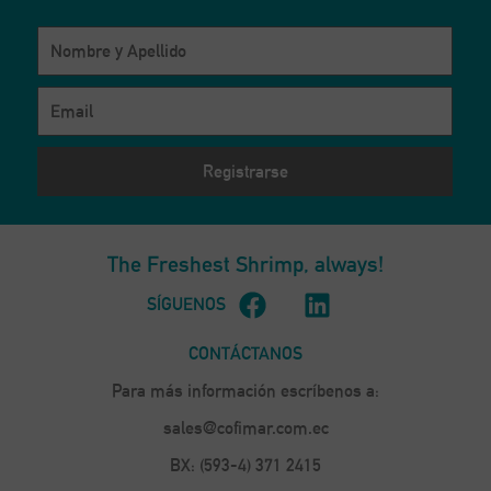
podamos
mejorar la
funcionalidad
y estructura
de la web, en
base a cómo
se usa la
web.
Experiencia
Para que
nuestra web
The Freshest Shrimp,
always!
funcione lo
mejor posible
SÍGUENOS
durante tu
visita. Si
CONTÁCTANOS
rechaza estas
cookies,
Para más información escríbenos a:
algunas
funcionalidades
sales@cofimar.com.ec
desaparecerán
de la web.
BX: (593-4) 371 2415