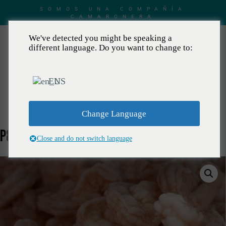
SOMOS UNA COMPAÑÍA
CAMARONERA
We've detected you might be speaking a
different language. Do you want to change to:
EN
ES
Change Language
P&D TAIL- OFF COCIDO
Close and do not switch language