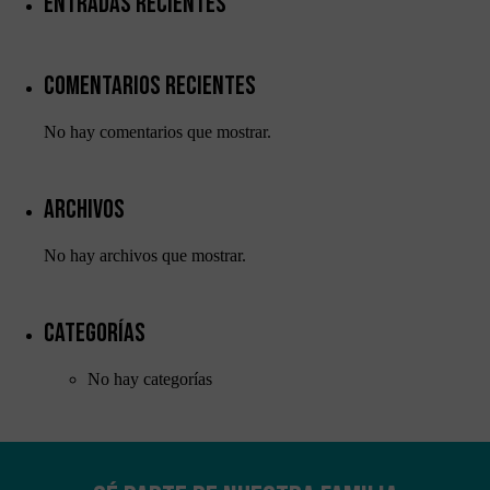
Entradas recientes
Comentarios recientes
No hay comentarios que mostrar.
Archivos
Necesarias
Estas
No hay archivos que mostrar.
cookies no
son
opcionales.
Son
Categorías
necesarias
para que
funcione la
No hay categorías
web.
Estadísticas
Para que