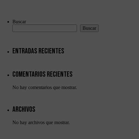
Buscar
Buscar
Entradas recientes
Comentarios recientes
Necesarias
No hay comentarios que mostrar.
Estas
cookies no
son
Archivos
opcionales.
Son
necesarias
No hay archivos que mostrar.
para que
funcione la
web.