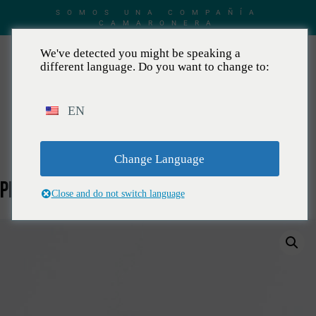
SOMOS UNA COMPAÑÍA
CAMARONERA
We've detected you might be speaking a
different language. Do you want to change to:
EN
ES
Change Language
PELADO SIN DESVENAR
Close and do not switch language